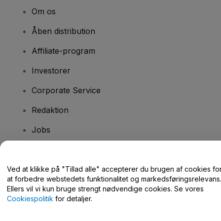
Om os
Åben distribution
Affiliate-program
Investorer
Corporate Service
Redaktion
Jobs
Har du spørgsmål?
Ved at klikke på "Tillad alle" accepterer du brugen af cookies fo
at forbedre webstedets funktionalitet og markedsføringsrelevans
Hjælpecenter / Kontakt os
Ellers vil vi kun bruge strengt nødvendige cookies. Se vores
Cookiespolitik
for detaljer.