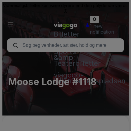
Videresalgsbilletter kan være dyrere end den pålydende værdi.
1 new
notification
Billetter
-
Koncert-,
Sports-
&amp;
Teaterbilletter
|
viagogo-
Moose Lodge #1118
billetmarkedspladsen