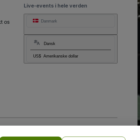
Live-events i hele verden
t os
Danmark
Dansk
US$
Amerikanske dollar