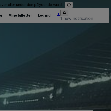
e over eller under den pålydende værdi.
er
Mine billetter
Log ind
1 new notification