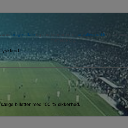
 vores
brugeraftale
og anerkender vores
privatlivspolitik
. Du vil mu
framelde dig.
 Tyskland
 sælge billetter med 100 % sikkerhed.