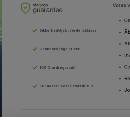
Vores 
Om
Sikkerhedstjek i verdensklasse
Åb
Af
Gennemsigtige priser
In
Co
100 % ordregaranti
Re
Kundeservice fra start til slut
Jo
Copyright © viagogo GmbH 2026
Virksomhedsdetaljer
Brug af denne hjemmeside udgør accept af
Vilkår og Betingels