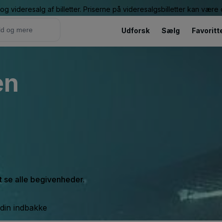
g videresalg af billetter. Priserne på videresalgsbilletter kan vær
Udforsk
Sælg
Favoritt
en
at se alle begivenheder.
 din indbakke