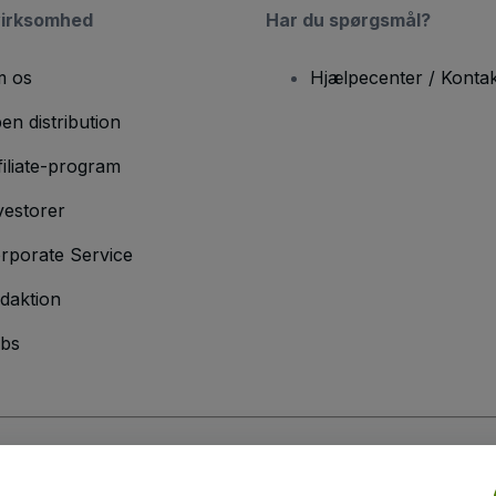
virksomhed
Har du spørgsmål?
 os
Hjælpecenter / Kontak
en distribution
filiate-program
vestorer
rporate Service
daktion
bs
er
og
Privatlivspolitik
og
Cookiepolitik
og
Privatlivspolitik for mobil