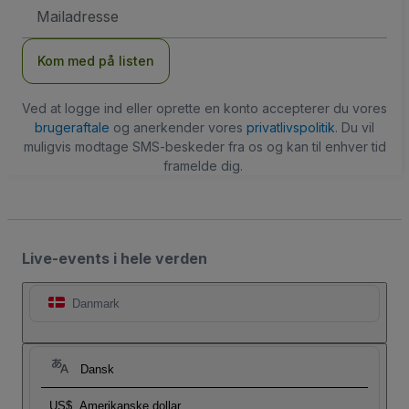
Email-
adresse
Kom med på listen
Ved at logge ind eller oprette en konto accepterer du vores
brugeraftale
og anerkender vores
privatlivspolitik
. Du vil
muligvis modtage SMS-beskeder fra os og kan til enhver tid
framelde dig.
Live-events i hele verden
Danmark
Dansk
US$
Amerikanske dollar