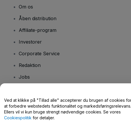
Om os
Åben distribution
Affiliate-program
Investorer
Corporate Service
Redaktion
Jobs
Har du spørgsmål?
Ved at klikke på "Tillad alle" accepterer du brugen af cookies fo
at forbedre webstedets funktionalitet og markedsføringsrelevans
Hjælpecenter / Kontakt os
Ellers vil vi kun bruge strengt nødvendige cookies. Se vores
Cookiespolitik
for detaljer.