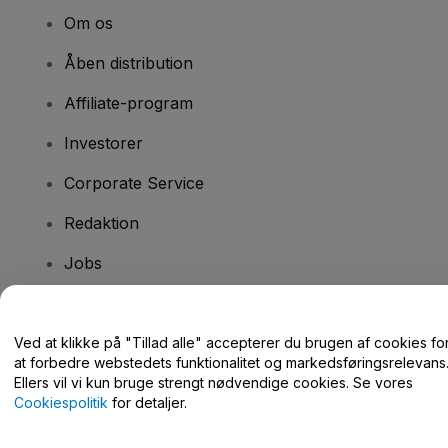
Om os
Åben distribution
Affiliate-program
Investorer
Corporate Service
Redaktion
Jobs
Har du spørgsmål?
Ved at klikke på "Tillad alle" accepterer du brugen af cookies fo
at forbedre webstedets funktionalitet og markedsføringsrelevans
Hjælpecenter / Kontakt os
Ellers vil vi kun bruge strengt nødvendige cookies. Se vores
Cookiespolitik
for detaljer.