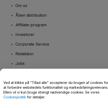
Om os
Åben distribution
Affiliate-program
Investorer
Corporate Service
Redaktion
Jobs
Har du spørgsmål?
Ved at klikke på "Tillad alle" accepterer du brugen af cookies fo
at forbedre webstedets funktionalitet og markedsføringsrelevans
Hjælpecenter / Kontakt os
Ellers vil vi kun bruge strengt nødvendige cookies. Se vores
Cookiespolitik
for detaljer.