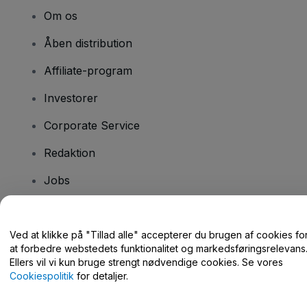
Om os
Åben distribution
Affiliate-program
Investorer
Corporate Service
Redaktion
Jobs
Har du spørgsmål?
Ved at klikke på "Tillad alle" accepterer du brugen af cookies fo
at forbedre webstedets funktionalitet og markedsføringsrelevans
Hjælpecenter / Kontakt os
Ellers vil vi kun bruge strengt nødvendige cookies. Se vores
Cookiespolitik
for detaljer.