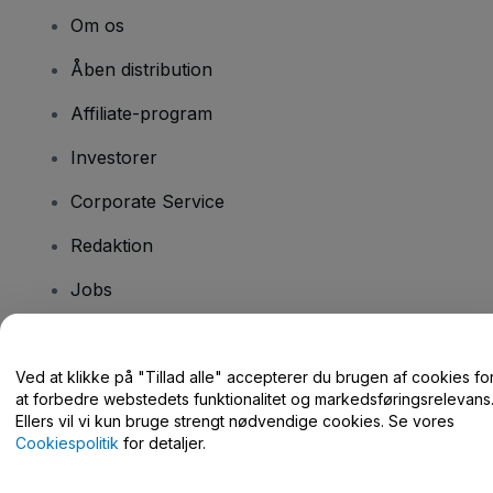
Om os
Åben distribution
Affiliate-program
Investorer
Corporate Service
Redaktion
Jobs
Har du spørgsmål?
Ved at klikke på "Tillad alle" accepterer du brugen af cookies fo
at forbedre webstedets funktionalitet og markedsføringsrelevans
Hjælpecenter / Kontakt os
Ellers vil vi kun bruge strengt nødvendige cookies. Se vores
Cookiespolitik
for detaljer.