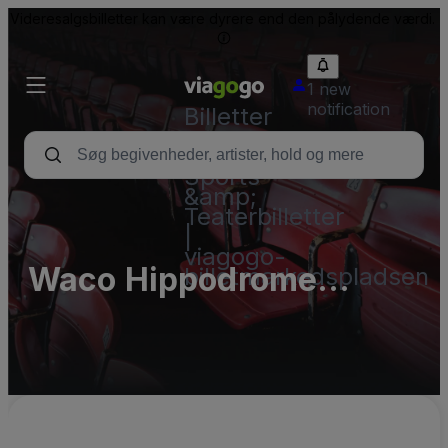
Videresalgsbilletter kan være dyrere end den pålydende værdi.
1 new
notification
Billetter
-
Koncert-,
Sports-
&amp;
Teaterbilletter
|
viagogo-
Waco Hippodrome
billetmarkedspladsen
Theatre Parking Lots
(InActive)