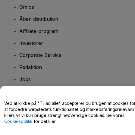
Om os
Åben distribution
Affiliate-program
Investorer
Corporate Service
Redaktion
Jobs
Har du spørgsmål?
Ved at klikke på "Tillad alle" accepterer du brugen af cookies fo
at forbedre webstedets funktionalitet og markedsføringsrelevans
Hjælpecenter / Kontakt os
Ellers vil vi kun bruge strengt nødvendige cookies. Se vores
Cookiespolitik
for detaljer.