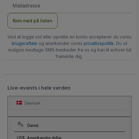
Email-
adresse
Kom med på listen
Ved at logge ind eller oprette en konto accepterer du vores
brugeraftale
og anerkender vores
privatlivspolitik
. Du vil
muligvis modtage SMS-beskeder fra os og kan til enhver tid
framelde dig.
Live-events i hele verden
Danmark
Dansk
US$
Amerikanske dollar