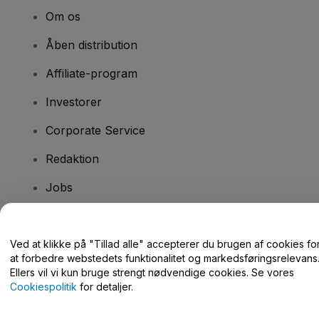
Om os
Åben distribution
Affiliate-program
Investorer
Corporate Service
Redaktion
Jobs
Har du spørgsmål?
Ved at klikke på "Tillad alle" accepterer du brugen af cookies fo
at forbedre webstedets funktionalitet og markedsføringsrelevans
Hjælpecenter / Kontakt os
Ellers vil vi kun bruge strengt nødvendige cookies. Se vores
Cookiespolitik
for detaljer.