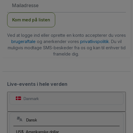
Email-
adresse
Kom med på listen
Ved at logge ind eller oprette en konto accepterer du vores
brugeraftale
og anerkender vores
privatlivspolitik
. Du vil
muligvis modtage SMS-beskeder fra os og kan til enhver tid
framelde dig.
Live-events i hele verden
Danmark
Dansk
US$
Amerikanske dollar