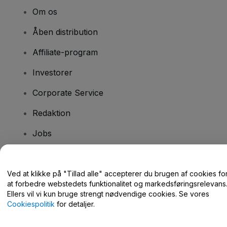
Om os
Åben distribution
Affiliate-program
Investorer
Corporate Service
Redaktion
Jobs
Har du spørgsmål?
Ved at klikke på "Tillad alle" accepterer du brugen af cookies fo
at forbedre webstedets funktionalitet og markedsføringsrelevans
Hjælpecenter / Kontakt os
Ellers vil vi kun bruge strengt nødvendige cookies. Se vores
Cookiespolitik
for detaljer.