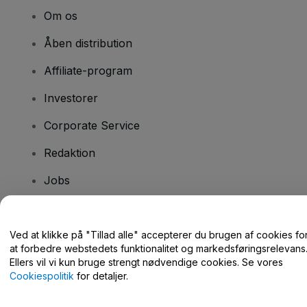
Om os
Åben distribution
Affiliate-program
Investorer
Corporate Service
Redaktion
Jobs
Har du spørgsmål?
Ved at klikke på "Tillad alle" accepterer du brugen af cookies fo
at forbedre webstedets funktionalitet og markedsføringsrelevans
Hjælpecenter / Kontakt os
Ellers vil vi kun bruge strengt nødvendige cookies. Se vores
Cookiespolitik
for detaljer.