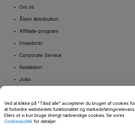
Om os
Åben distribution
Affiliate-program
Investorer
Corporate Service
Redaktion
Jobs
Har du spørgsmål?
Ved at klikke på "Tillad alle" accepterer du brugen af cookies fo
at forbedre webstedets funktionalitet og markedsføringsrelevans
Hjælpecenter / Kontakt os
Ellers vil vi kun bruge strengt nødvendige cookies. Se vores
Cookiespolitik
for detaljer.