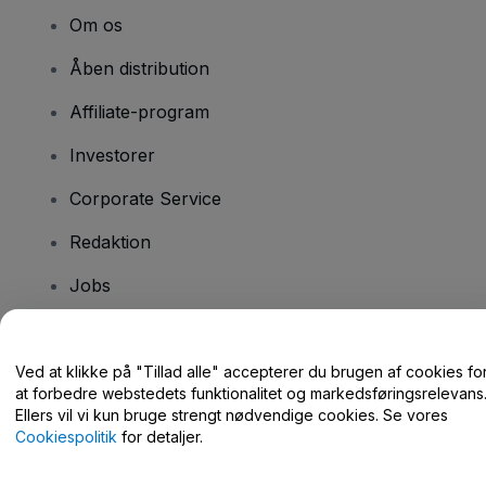
Om os
Åben distribution
Affiliate-program
Investorer
Corporate Service
Redaktion
Jobs
Har du spørgsmål?
Ved at klikke på "Tillad alle" accepterer du brugen af cookies fo
at forbedre webstedets funktionalitet og markedsføringsrelevans
Hjælpecenter / Kontakt os
Ellers vil vi kun bruge strengt nødvendige cookies. Se vores
Cookiespolitik
for detaljer.