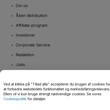
Om os
Åben distribution
Affiliate-program
Investorer
Corporate Service
Redaktion
Jobs
Har du spørgsmål?
Ved at klikke på "Tillad alle" accepterer du brugen af cookies fo
at forbedre webstedets funktionalitet og markedsføringsrelevans
Hjælpecenter / Kontakt os
Ellers vil vi kun bruge strengt nødvendige cookies. Se vores
Cookiespolitik
for detaljer.