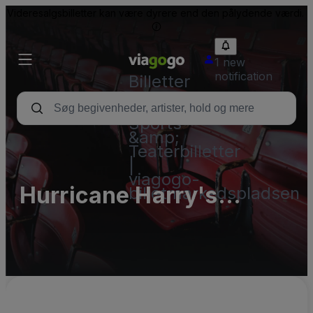
Videresalgsbilletter kan være dyrere end den pålydende værdi.
1 new
notification
Billetter
-
Koncert-,
Sports-
&amp;
Teaterbilletter
|
viagogo-
Hurricane Harry's
billetmarkedspladsen
Parking Lots (InActive)