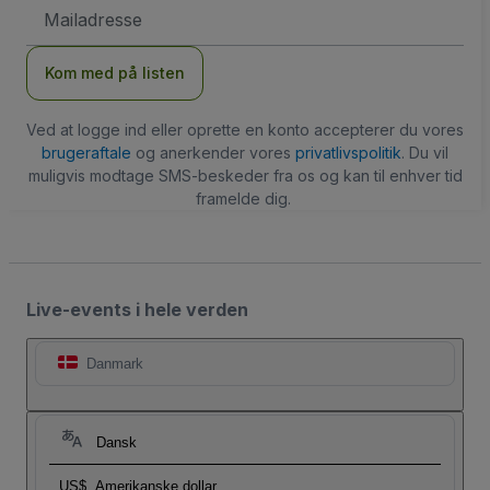
Email-
adresse
Kom med på listen
Ved at logge ind eller oprette en konto accepterer du vores
brugeraftale
og anerkender vores
privatlivspolitik
. Du vil
muligvis modtage SMS-beskeder fra os og kan til enhver tid
framelde dig.
Live-events i hele verden
Danmark
Dansk
US$
Amerikanske dollar