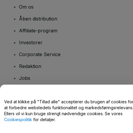
Om os
Åben distribution
Affiliate-program
Investorer
Corporate Service
Redaktion
Jobs
Har du spørgsmål?
Ved at klikke på "Tillad alle" accepterer du brugen af cookies fo
at forbedre webstedets funktionalitet og markedsføringsrelevans
Hjælpecenter / Kontakt os
Ellers vil vi kun bruge strengt nødvendige cookies. Se vores
Cookiespolitik
for detaljer.