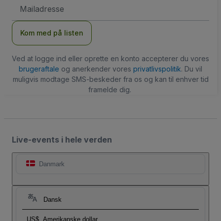
Email-
adresse
Kom med på listen
Ved at logge ind eller oprette en konto accepterer du vores
brugeraftale
og anerkender vores
privatlivspolitik
. Du vil
muligvis modtage SMS-beskeder fra os og kan til enhver tid
framelde dig.
Live-events i hele verden
Danmark
Dansk
US$
Amerikanske dollar