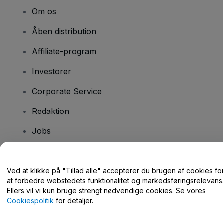
Om os
Åben distribution
Affiliate-program
Investorer
Corporate Service
Redaktion
Jobs
Har du spørgsmål?
Ved at klikke på "Tillad alle" accepterer du brugen af cookies fo
at forbedre webstedets funktionalitet og markedsføringsrelevans
Hjælpecenter / Kontakt os
Ellers vil vi kun bruge strengt nødvendige cookies. Se vores
Cookiespolitik
for detaljer.