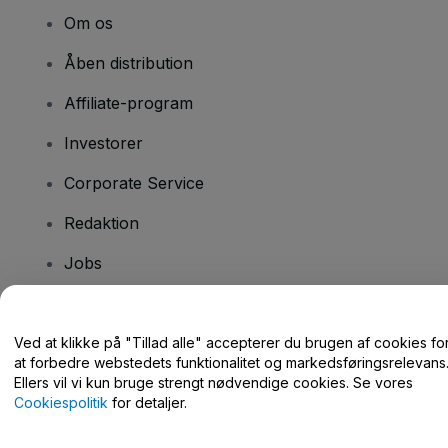
Om os
Åben distribution
Affiliate-program
Investorer
Corporate Service
Redaktion
Jobs
Har du spørgsmål?
Ved at klikke på "Tillad alle" accepterer du brugen af cookies fo
at forbedre webstedets funktionalitet og markedsføringsrelevans
Hjælpecenter / Kontakt os
Ellers vil vi kun bruge strengt nødvendige cookies. Se vores
Cookiespolitik
for detaljer.