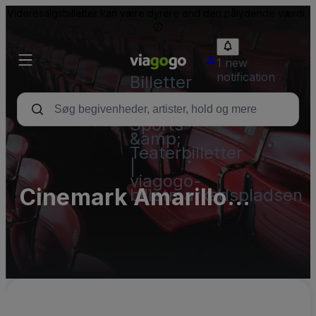
Videresalgsbilletter kan være dyrere end den pålydende værdi.
1 new
notification
Billetter
-
Koncert-,
Sports-
&amp;
Teaterbilletter
|
viagogo-
Cinemark Amarillo
billetmarkedspladsen
Hollywood 16 and XD
Parking Lots (InActive)