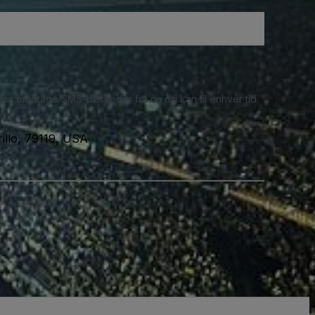
ligvis modtage SMS-beskeder fra os og kan til enhver tid
illo, 79119, USA