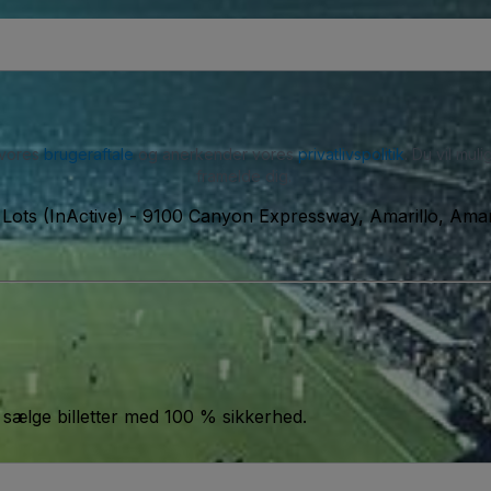
 vores
brugeraftale
og anerkender vores
privatlivspolitik
. Du vil mu
framelde dig.
Lots (InActive)
-
9100 Canyon Expressway, Amarillo, Amar
 sælge billetter med 100 % sikkerhed.