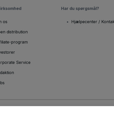
virksomhed
Har du spørgsmål?
 os
Hjælpecenter / Kontak
en distribution
filiate-program
vestorer
rporate Service
daktion
bs