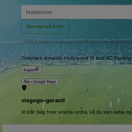
Email-
adresse
Kom med på listen
Ved at logge ind eller oprette en konto accepterer du
Cinemark Amarillo Hollywood 16 and XD Parking 
Kopier
Åbn i Google Maps
viagogo-garanti
Vi står bag hver eneste ordre, så du kan købe og