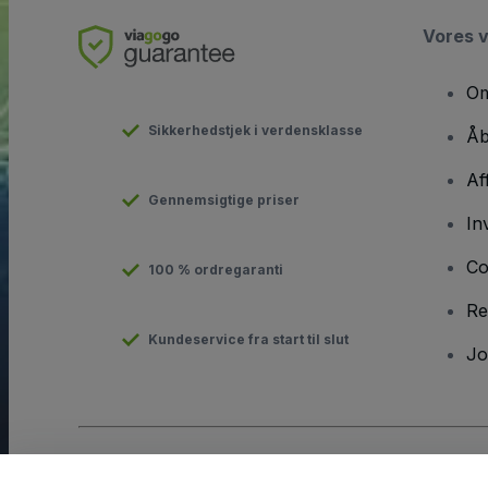
Vores 
Om
Sikkerhedstjek i verdensklasse
Åb
Af
Gennemsigtige priser
In
Co
100 % ordregaranti
Re
Kundeservice fra start til slut
Jo
Copyright © viagogo GmbH 2026
Virksomhedsdetaljer