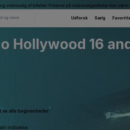
g videresalg af billetter. Priserne på videresalgsbilletter kan vær
Udforsk
Sælg
Favoritt
o Hollywood 16 and
at se alle begivenheder.
 din indbakke