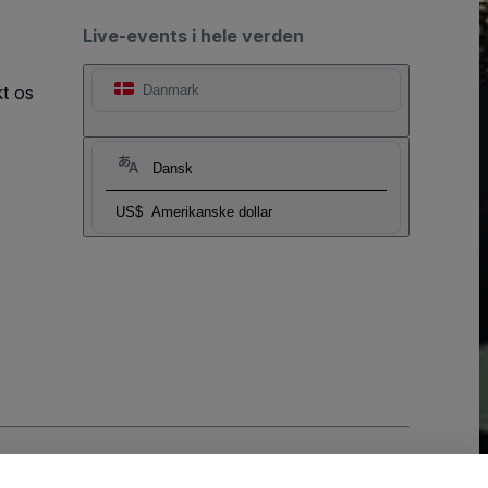
Live-events i hele verden
t os
Danmark
Dansk
US$
Amerikanske dollar