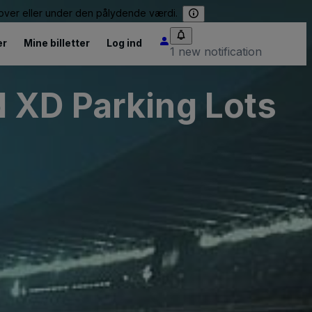
e over eller under den pålydende værdi.
er
Mine billetter
Log ind
1 new notification
 XD Parking Lots