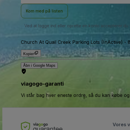
Kom med på listen
Ved at logge ind eller oprette en konto accepterer du
Church At Quail Creek Parking Lots (InActive)
-
Kopier
Åbn i Google Maps
viagogo-garanti
Vi står bag hver eneste ordre, så du kan købe og
Vores 