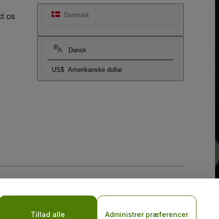
t os
Danmark
Dansk
US$
Amerikanske dollar
Tillad alle
Administrer præferencer