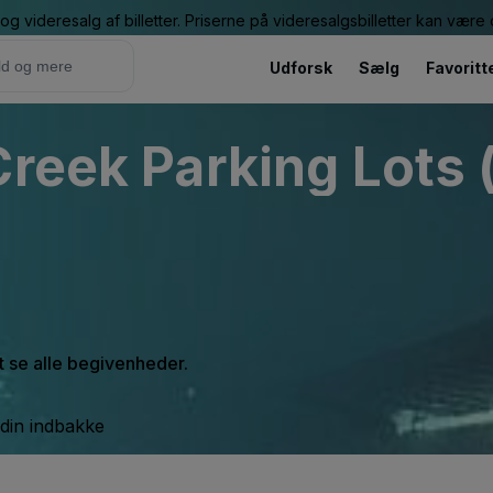
g videresalg af billetter. Priserne på videresalgsbilletter kan vær
Udforsk
Sælg
Favoritt
Creek Parking Lots 
at se alle begivenheder.
 din indbakke