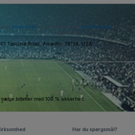
 vores
brugeraftale
og anerkender vores
privatlivspolitik
. Du vil mu
framelde dig.
801 Tascosa Road, Amarillo, 79124, USA
 sælge billetter med 100 % sikkerhed.
virksomhed
Har du spørgsmål?