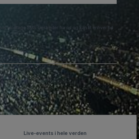
ligvis modtage SMS-beskeder fra os og kan til enhver tid
Live-events i hele verden