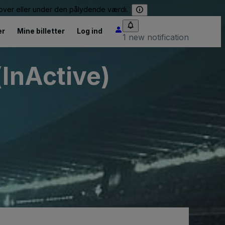
e over eller under den pålydende værdi.
er
Mine billetter
Log ind
1 new notification
(InActive)