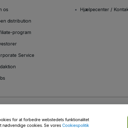
 os
Hjælpecenter / Kontak
en distribution
filiate-program
vestorer
rporate Service
daktion
bs
er
og
Privatlivspolitik
og
Cookiepolitik
og
Privatlivspolitik for mobil
ookies for at forbedre webstedets funktionalitet
engt nødvendige cookies. Se vores
Cookiespolitik