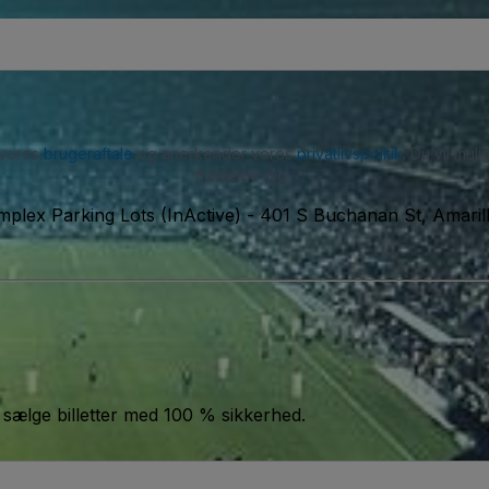
 vores
brugeraftale
og anerkender vores
privatlivspolitik
. Du vil mu
framelde dig.
mplex Parking Lots (InActive)
-
401 S Buchanan St, Amaril
 sælge billetter med 100 % sikkerhed.