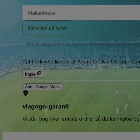
Email-
adresse
Kom med på listen
Ved at logge ind eller oprette en konto accepterer du
Cal Farley Coliseum at Amarillo Civic Center - Co
Kopier
Åbn i Google Maps
viagogo-garanti
Vi står bag hver eneste ordre, så du kan købe og