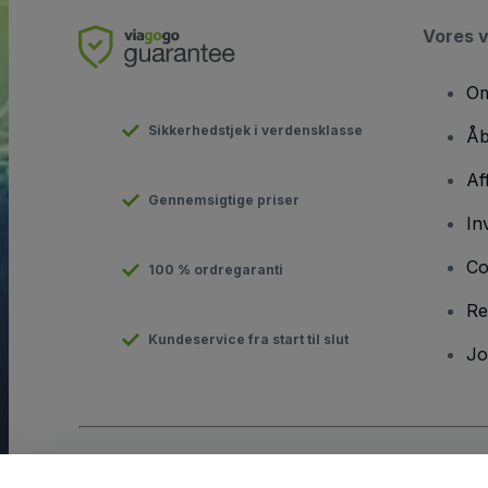
Vores 
Om
Sikkerhedstjek i verdensklasse
Åb
Af
Gennemsigtige priser
In
Co
100 % ordregaranti
Re
Kundeservice fra start til slut
Jo
Copyright © viagogo GmbH 2026
Virksomhedsdetaljer