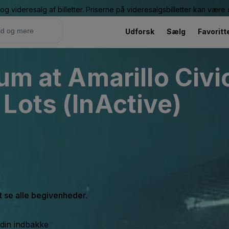
g videresalg af billetter. Priserne på videresalgsbilletter kan vær
Udforsk
Sælg
Favoritt
um at Amarillo Civi
Lots (InActive)
at se alle begivenheder.
 din indbakke