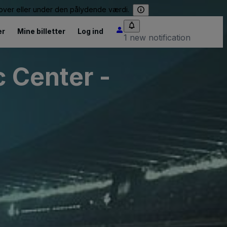
e over eller under den pålydende værdi.
er
Mine billetter
Log ind
1 new notification
c Center -