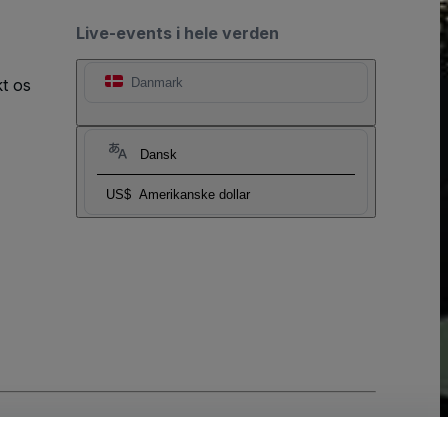
Live-events i hele verden
t os
Danmark
Dansk
US$
Amerikanske dollar