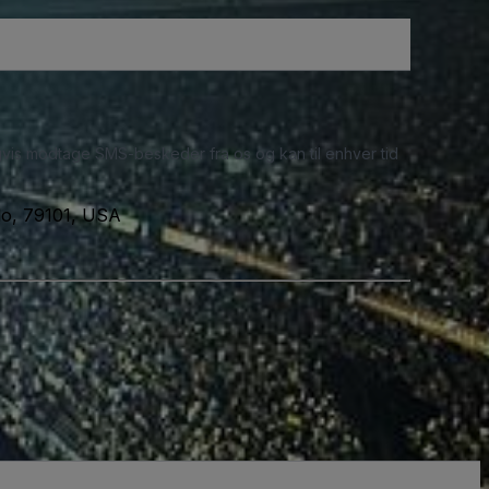
ligvis modtage SMS-beskeder fra os og kan til enhver tid
lo, 79101, USA