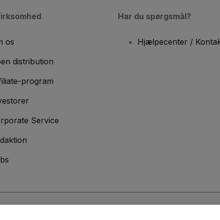
virksomhed
Har du spørgsmål?
 os
Hjælpecenter / Kontak
en distribution
filiate-program
vestorer
rporate Service
daktion
bs