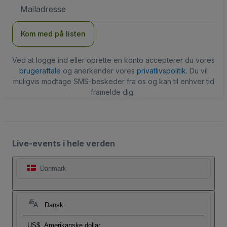
Email-
adresse
Kom med på listen
Ved at logge ind eller oprette en konto accepterer du vores
brugeraftale
og anerkender vores
privatlivspolitik
. Du vil
muligvis modtage SMS-beskeder fra os og kan til enhver tid
framelde dig.
Live-events i hele verden
Danmark
Dansk
US$
Amerikanske dollar