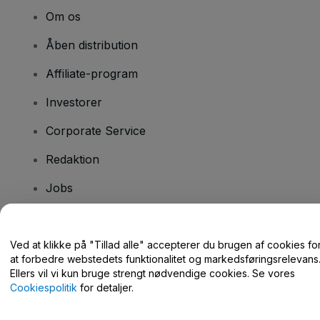
Om os
Åben distribution
Affiliate-program
Investorer
Corporate Service
Redaktion
Jobs
Har du spørgsmål?
Ved at klikke på "Tillad alle" accepterer du brugen af cookies fo
at forbedre webstedets funktionalitet og markedsføringsrelevans
Hjælpecenter / Kontakt os
Ellers vil vi kun bruge strengt nødvendige cookies. Se vores
Cookiespolitik
for detaljer.