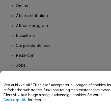
Om os
Åben distribution
Affiliate-program
Investorer
Corporate Service
Redaktion
Jobs
Har du spørgsmål?
Ved at klikke på "Tillad alle" accepterer du brugen af cookies fo
at forbedre webstedets funktionalitet og markedsføringsrelevans
Hjælpecenter / Kontakt os
Ellers vil vi kun bruge strengt nødvendige cookies. Se vores
Cookiespolitik
for detaljer.