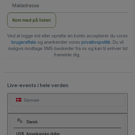
Email-
adresse
Kom med på listen
Ved at logge ind eller oprette en konto accepterer du vores
brugeraftale
og anerkender vores
privatlivspolitik
. Du vil
muligvis modtage SMS-beskeder fra os og kan til enhver tid
framelde dig.
Live-events i hele verden
Danmark
Dansk
US$
Amerikanske dollar