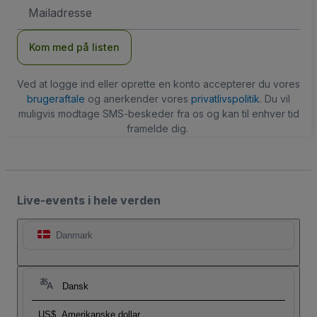
Email-
adresse
Kom med på listen
Ved at logge ind eller oprette en konto accepterer du vores
brugeraftale
og anerkender vores
privatlivspolitik
. Du vil
muligvis modtage SMS-beskeder fra os og kan til enhver tid
framelde dig.
Live-events i hele verden
Danmark
Dansk
US$
Amerikanske dollar