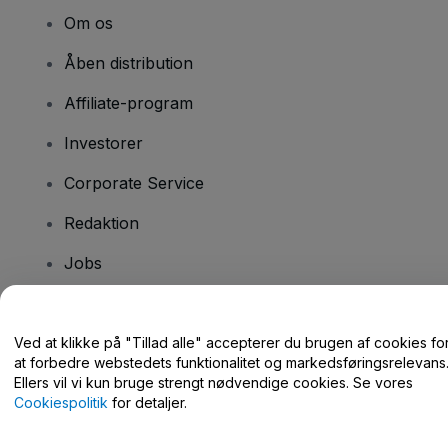
Om os
Åben distribution
Affiliate-program
Investorer
Corporate Service
Redaktion
Jobs
Har du spørgsmål?
Ved at klikke på "Tillad alle" accepterer du brugen af cookies fo
at forbedre webstedets funktionalitet og markedsføringsrelevans
Hjælpecenter / Kontakt os
Ellers vil vi kun bruge strengt nødvendige cookies. Se vores
Cookiespolitik
for detaljer.