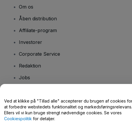
Om os
Åben distribution
Affiliate-program
Investorer
Corporate Service
Redaktion
Jobs
Har du spørgsmål?
Ved at klikke på "Tillad alle" accepterer du brugen af cookies fo
at forbedre webstedets funktionalitet og markedsføringsrelevans
Hjælpecenter / Kontakt os
Ellers vil vi kun bruge strengt nødvendige cookies. Se vores
Cookiespolitik
for detaljer.