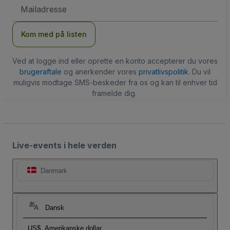
Email-
adresse
Kom med på listen
Ved at logge ind eller oprette en konto accepterer du vores
brugeraftale
og anerkender vores
privatlivspolitik
. Du vil
muligvis modtage SMS-beskeder fra os og kan til enhver tid
framelde dig.
Live-events i hele verden
Danmark
Dansk
US$
Amerikanske dollar