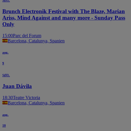
Brunch Electronik Festival with The Blaze, Marian
Ariss, Mind Against and many more - Sunday Pass
Only
15:00
Parc del Forum
Barcelona, Catalunya, Spanien
aug.
9
søn.
Juan Dávila
18:30
Teatre Victoria
Barcelona, Catalunya, Spanien
aug.
10