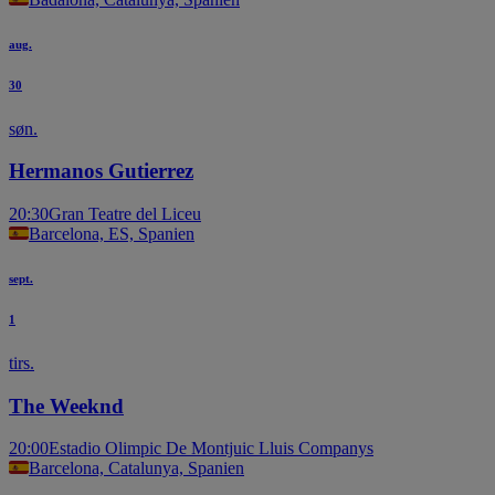
aug.
30
søn.
Hermanos Gutierrez
20:30
Gran Teatre del Liceu
Barcelona, ES, Spanien
sept.
1
tirs.
The Weeknd
20:00
Estadio Olimpic De Montjuic Lluis Companys
Barcelona, Catalunya, Spanien