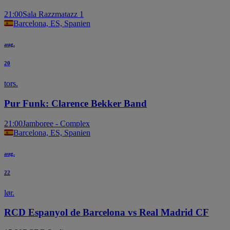
21:00
Sala Razzmatazz 1
Barcelona, ES, Spanien
aug.
20
tors.
Pur Funk: Clarence Bekker Band
21:00
Jamboree - Complex
Barcelona, ES, Spanien
aug.
22
lør.
RCD Espanyol de Barcelona vs Real Madrid CF