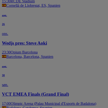
15:30
RCDE Stadium
Cornellà de Llobregat, ES, Spanien
aug.
26
ons.
Wedjs pres: Steve Aoki
23:30
Opium Barcelona
Barcelona, Barcelona, Spanien
aug.
30
søn.
VCT EMEA Finals (Grand Final)
17:00
Olimpic Arena (Palau Municipal d'Esports de Badalona)
Badalona, Catalunya, Spanien