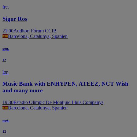
fre.
Sigur Ros
21:00
Auditori Fòrum CCIB
Barcelona, Catalunya, Spanien
sept.
12
lør.
Music Bank with ENHYPEN, ATEEZ, NCT Wish
and many more
19:30
Estadio Olimpic De Montjuic Lluis Companys
Barcelona, Catalunya, Spanien
sept.
12