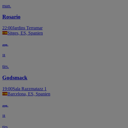
man.
Rosario
22:00
Jardins Terramar
Sitges, ES, Spanien
aug.
11
tirs.
Godsmack
19:00
Sala Razzmatazz 1
Barcelona, ES, Spanien
aug.
11
tirs.