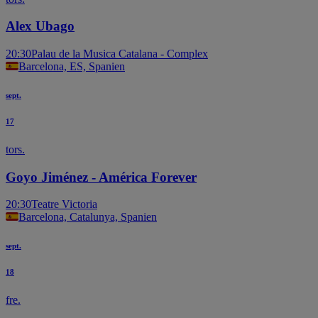
Alex Ubago
20:30
Palau de la Musica Catalana - Complex
Barcelona, ES, Spanien
sept.
17
tors.
Goyo Jiménez - América Forever
20:30
Teatre Victoria
Barcelona, Catalunya, Spanien
sept.
18
fre.