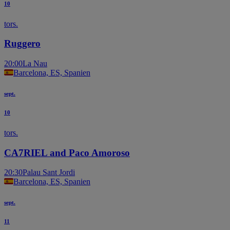
10
tors.
Ruggero
20:00
La Nau
Barcelona, ES, Spanien
sept.
10
tors.
CA7RIEL and Paco Amoroso
20:30
Palau Sant Jordi
Barcelona, ES, Spanien
sept.
11