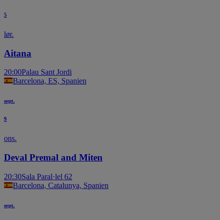
5
lør.
Aitana
20:00
Palau Sant Jordi
Barcelona, ES, Spanien
sept.
9
ons.
Deval Premal and Miten
20:30
Sala Paral·lel 62
Barcelona, Catalunya, Spanien
sept.