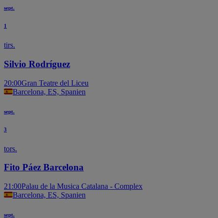
sept.
1
tirs.
Silvio Rodríguez
20:00
Gran Teatre del Liceu
Barcelona, ES, Spanien
sept.
3
tors.
Fito Páez Barcelona
21:00
Palau de la Musica Catalana - Complex
Barcelona, ES, Spanien
sept.