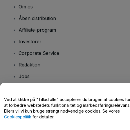
Om os
Åben distribution
Affiliate-program
Investorer
Corporate Service
Redaktion
Jobs
Har du spørgsmål?
Ved at klikke på "Tillad alle" accepterer du brugen af cookies fo
at forbedre webstedets funktionalitet og markedsføringsrelevans
Hjælpecenter / Kontakt os
Ellers vil vi kun bruge strengt nødvendige cookies. Se vores
Cookiespolitik
for detaljer.