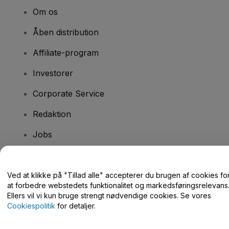
Om os
Åben distribution
Affiliate-program
Investorer
Corporate Service
Redaktion
Jobs
Har du spørgsmål?
Ved at klikke på "Tillad alle" accepterer du brugen af cookies fo
at forbedre webstedets funktionalitet og markedsføringsrelevans
Hjælpecenter / Kontakt os
Ellers vil vi kun bruge strengt nødvendige cookies. Se vores
Cookiespolitik
for detaljer.