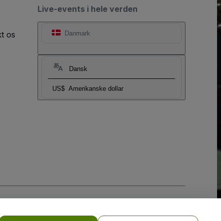
Live-events i hele verden
t os
Danmark
Dansk
US$
Amerikanske dollar