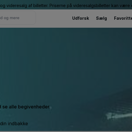
g videresalg af billetter. Priserne på videresalgsbilletter kan vær
Udforsk
Sælg
Favoritt
at se alle begivenheder.
 din indbakke