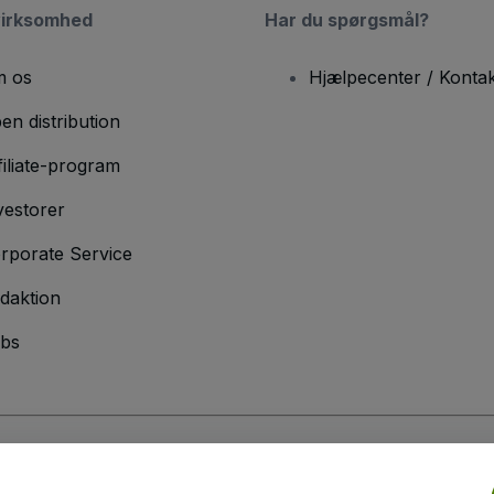
virksomhed
Har du spørgsmål?
 os
Hjælpecenter / Kontak
en distribution
filiate-program
vestorer
rporate Service
daktion
bs
er
og
Privatlivspolitik
og
Cookiepolitik
og
Privatlivspolitik for mobil