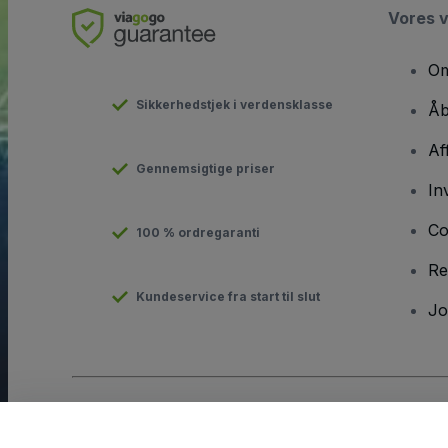
Vores 
Om
Sikkerhedstjek i verdensklasse
Åb
Af
Gennemsigtige priser
In
Co
100 % ordregaranti
Re
Kundeservice fra start til slut
Jo
Copyright © viagogo GmbH 2026
Virksomhedsdetaljer
Brug af denne hjemmeside udgør accept af
Vilkår og Betingels