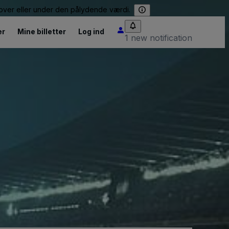
e over eller under den pålydende værdi.
er
Mine billetter
Log ind
1 new notification