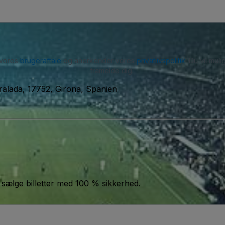
 vores
brugeraftale
og anerkender vores
privatlivspolitik
. Du vil mu
framelde dig.
ralada, 17752, Girona, Spanien
 sælge billetter med 100 % sikkerhed.