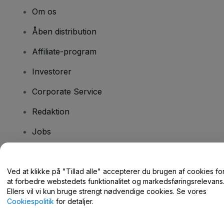
Om os
Åben distribution
Affiliate-program
Investorer
Corporate Service
Redaktion
Jobs
Har du spørgsmål?
Ved at klikke på "Tillad alle" accepterer du brugen af cookies fo
at forbedre webstedets funktionalitet og markedsføringsrelevans
Hjælpecenter / Kontakt os
Ellers vil vi kun bruge strengt nødvendige cookies. Se vores
Cookiespolitik
for detaljer.