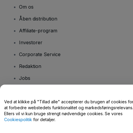
Om os
Åben distribution
Affiliate-program
Investorer
Corporate Service
Redaktion
Jobs
Har du spørgsmål?
Ved at klikke på "Tillad alle" accepterer du brugen af cookies fo
at forbedre webstedets funktionalitet og markedsføringsrelevans
Hjælpecenter / Kontakt os
Ellers vil vi kun bruge strengt nødvendige cookies. Se vores
Cookiespolitik
for detaljer.