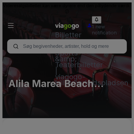
Videresalgsbilletter kan være dyrere end den pålydende værdi.
1 new
notification
Billetter
-
Koncert-,
Sports-
&amp;
Teaterbilletter
|
viagogo-
Alila Marea Beach
billetmarkedspladsen
Resort Encinitas Parking
Lots (InActive)