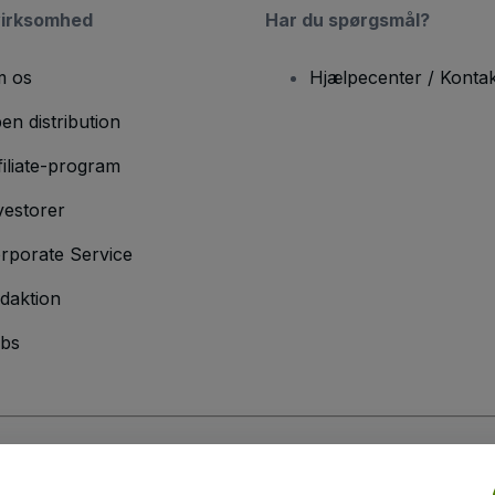
virksomhed
Har du spørgsmål?
 os
Hjælpecenter / Kontak
en distribution
filiate-program
vestorer
rporate Service
daktion
bs
er
og
Privatlivspolitik
og
Cookiepolitik
og
Privatlivspolitik for mobil