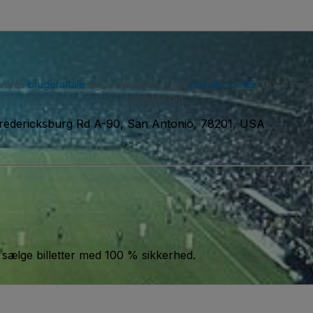
 vores
brugeraftale
og anerkender vores
privatlivspolitik
. Du vil mu
framelde dig.
redericksburg Rd A-90, San Antonio, 78201, USA
 sælge billetter med 100 % sikkerhed.