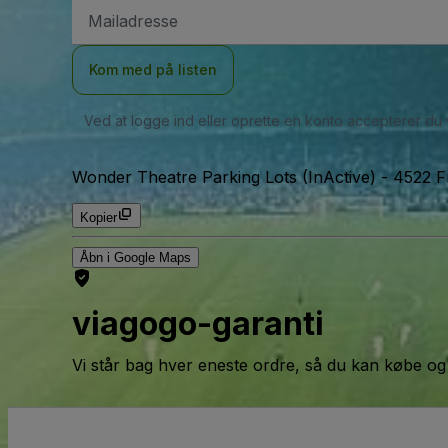
Email-
adresse
Kom med på listen
Ved at logge ind eller oprette en konto accepterer du
Wonder Theatre Parking Lots (InActive)
-
4522 F
Kopier
Åbn i Google Maps
viagogo-garanti
Vi står bag hver eneste ordre, så du kan købe og