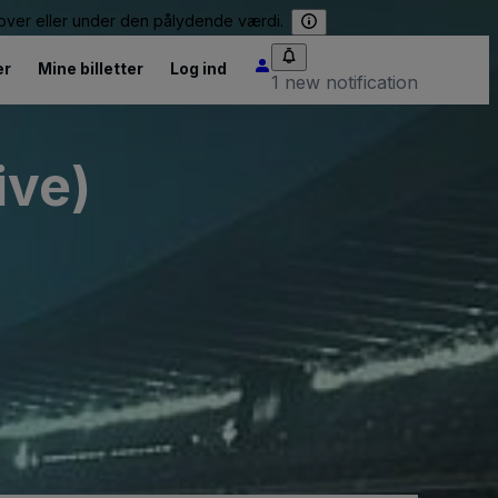
e over eller under den pålydende værdi.
er
Mine billetter
Log ind
1 new notification
ive)