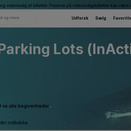
g videresalg af billetter. Priserne på videresalgsbilletter kan vær
Udforsk
Sælg
Favoritt
arking Lots (InAct
at se alle begivenheder.
 din indbakke