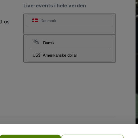
Live-events i hele verden
t os
Danmark
Dansk
US$
Amerikanske dollar