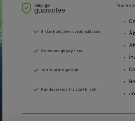
Vores 
Om
Sikkerhedstjek i verdensklasse
Åb
Af
Gennemsigtige priser
In
Co
100 % ordregaranti
Re
Kundeservice fra start til slut
Jo
Copyright © viagogo GmbH 2026
Virksomhedsdetaljer
Brug af denne hjemmeside udgør accept af
Vilkår og Betingels