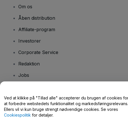
Om os
Åben distribution
Affiliate-program
Investorer
Corporate Service
Redaktion
Jobs
Har du spørgsmål?
Ved at klikke på "Tillad alle" accepterer du brugen af cookies fo
at forbedre webstedets funktionalitet og markedsføringsrelevans
Hjælpecenter / Kontakt os
Ellers vil vi kun bruge strengt nødvendige cookies. Se vores
Cookiespolitik
for detaljer.