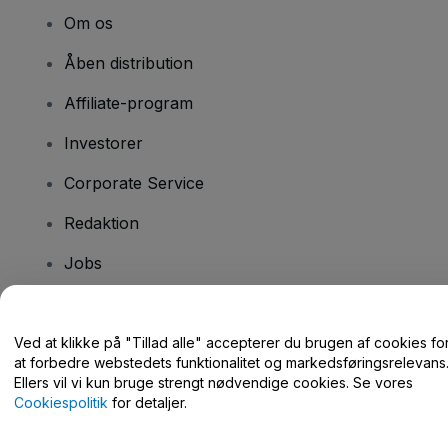
Om os
Åben distribution
Affiliate-program
Investorer
Corporate Service
Redaktion
Jobs
Har du spørgsmål?
Ved at klikke på "Tillad alle" accepterer du brugen af cookies fo
at forbedre webstedets funktionalitet og markedsføringsrelevans
Hjælpecenter / Kontakt os
Ellers vil vi kun bruge strengt nødvendige cookies. Se vores
Cookiespolitik
for detaljer.