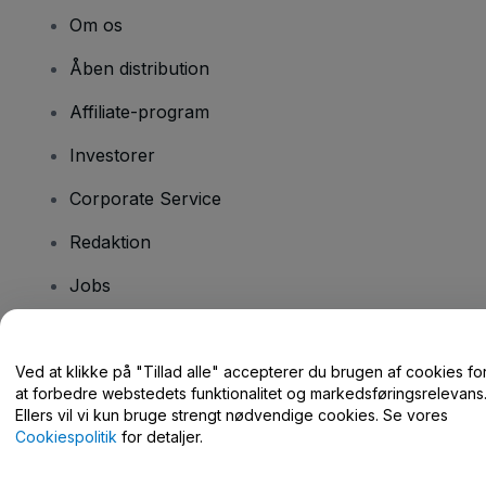
Om os
Åben distribution
Affiliate-program
Investorer
Corporate Service
Redaktion
Jobs
Har du spørgsmål?
Ved at klikke på "Tillad alle" accepterer du brugen af cookies fo
at forbedre webstedets funktionalitet og markedsføringsrelevans
Hjælpecenter / Kontakt os
Ellers vil vi kun bruge strengt nødvendige cookies. Se vores
Cookiespolitik
for detaljer.