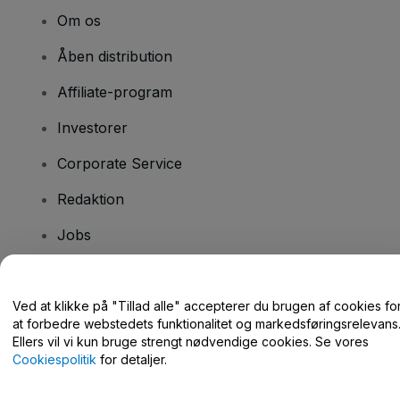
Om os
Åben distribution
Affiliate-program
Investorer
Corporate Service
Redaktion
Jobs
Har du spørgsmål?
Ved at klikke på "Tillad alle" accepterer du brugen af cookies fo
at forbedre webstedets funktionalitet og markedsføringsrelevans
Hjælpecenter / Kontakt os
Ellers vil vi kun bruge strengt nødvendige cookies. Se vores
Cookiespolitik
for detaljer.