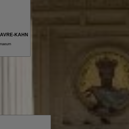
 FAVRE-KAHN
enaeum