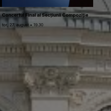
Concertul Final al Secțiunii Compoziție
tor, 27. august • 19.30