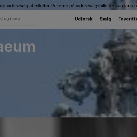
g videresalg af billetter. Priserne på videresalgsbilletter kan vær
Udforsk
Sælg
Favoritt
naeum