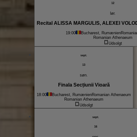
12
lør.
Recital ALISSA MARGULIS, ALEXEI VOL
19:00
Bucharest, Rumænien
Romania
Romanian Athenaeum
Udsolgt
sept.
13
søn.
Finala Secțiunii Vioară
18:00
Bucharest, Rumænien
Romanian Athenaeum
Romanian Athenaeum
Udsolgt
sept.
16
ons.