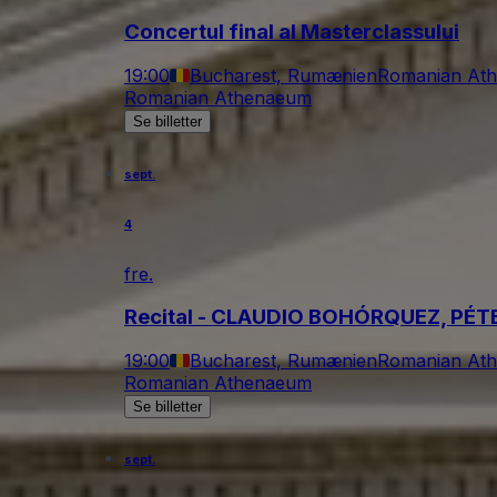
Concertul final al Masterclassului
19:00
Bucharest, Rumænien
Romanian At
Romanian Athenaeum
Se billetter
sept.
4
fre.
Recital - CLAUDIO BOHÓRQUEZ, PÉT
19:00
Bucharest, Rumænien
Romanian At
Romanian Athenaeum
Se billetter
sept.