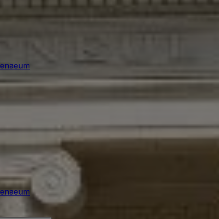
henaeum
henaeum