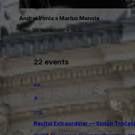
Andrei Irimia x Marius Manole
man, 28. september • 19.30
22 events
aug.
19
ons.
Recital Extraordinar — Simon Trpče