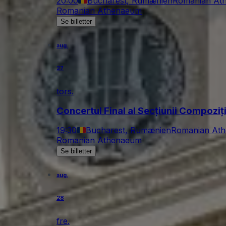
20:00
Bucharest, Rumænien
Romanian At
Romanian Athenaeum
Se billetter
aug.
27
tors.
Concertul Final al Secțiunii Compoziț
19:30
Bucharest, Rumænien
Romanian At
Romanian Athenaeum
Se billetter
aug.
28
fre.