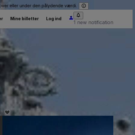
e over eller under den pålydende værdi.
er
Mine billetter
Log ind
1 new notification