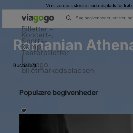
Vi er verdens største markedsplads for køb o
Billetter -
Koncert-,
Romanian Athe
Sports-
&amp;
Teaterbilletter
|
viagogo-
Bucharest
billetmarkedspladsen
Populære begivenheder