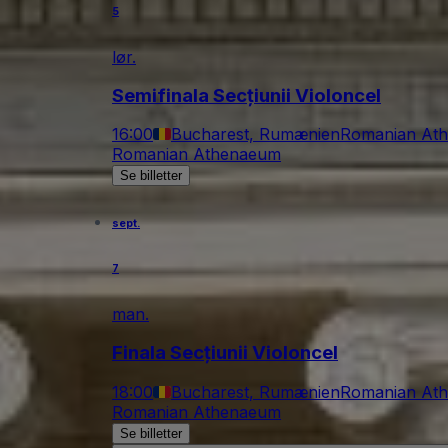
5
lør.
Semifinala Secțiunii Violoncel
16:00
Bucharest, Rumænien
Romanian At
Romanian Athenaeum
Se billetter
sept.
7
man.
Finala Secțiunii Violoncel
18:00
Bucharest, Rumænien
Romanian At
Romanian Athenaeum
Se billetter