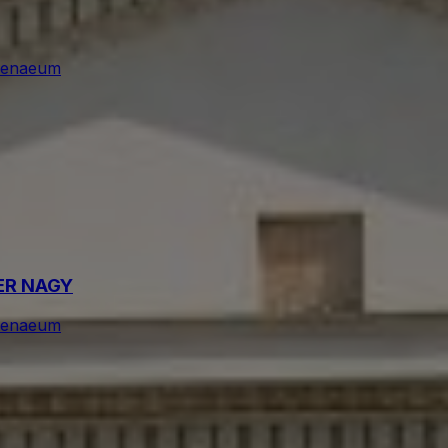
henaeum
ER NAGY
henaeum