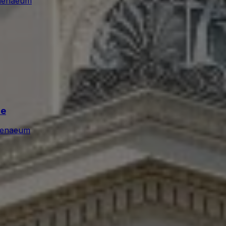
henaeum
ie
henaeum