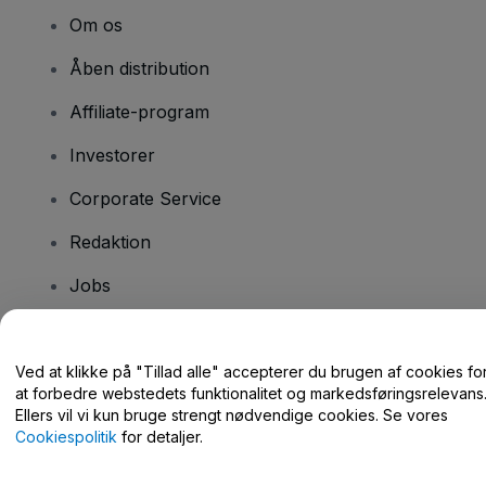
Om os
Åben distribution
Affiliate-program
Investorer
Corporate Service
Redaktion
Jobs
Har du spørgsmål?
Ved at klikke på "Tillad alle" accepterer du brugen af cookies fo
at forbedre webstedets funktionalitet og markedsføringsrelevans
Hjælpecenter / Kontakt os
Ellers vil vi kun bruge strengt nødvendige cookies. Se vores
Cookiespolitik
for detaljer.