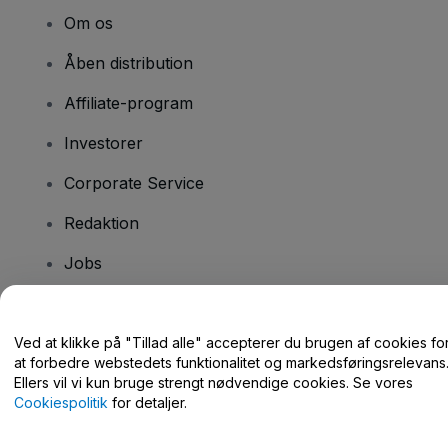
Om os
Åben distribution
Affiliate-program
Investorer
Corporate Service
Redaktion
Jobs
Har du spørgsmål?
Ved at klikke på "Tillad alle" accepterer du brugen af cookies fo
at forbedre webstedets funktionalitet og markedsføringsrelevans
Hjælpecenter / Kontakt os
Ellers vil vi kun bruge strengt nødvendige cookies. Se vores
Cookiespolitik
for detaljer.