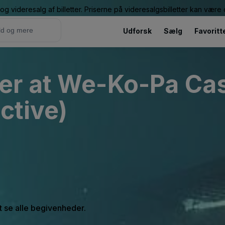
g videresalg af billetter. Priserne på videresalgsbilletter kan vær
Udforsk
Sælg
Favoritt
er at We-Ko-Pa Ca
ctive)
at se alle begivenheder.