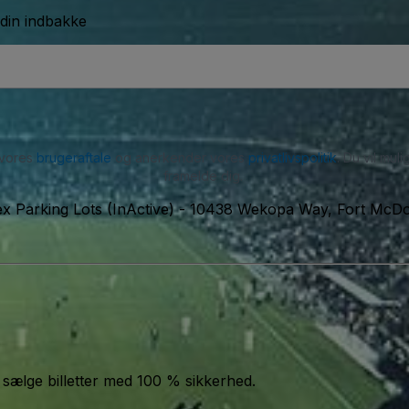
 din indbakke
 vores
brugeraftale
og anerkender vores
privatlivspolitik
. Du vil mu
framelde dig.
 Parking Lots (InActive)
-
10438 Wekopa Way, Fort McDow
 sælge billetter med 100 % sikkerhed.