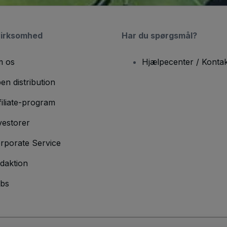
virksomhed
Har du spørgsmål?
 os
Hjælpecenter / Kontak
en distribution
filiate-program
vestorer
rporate Service
daktion
bs