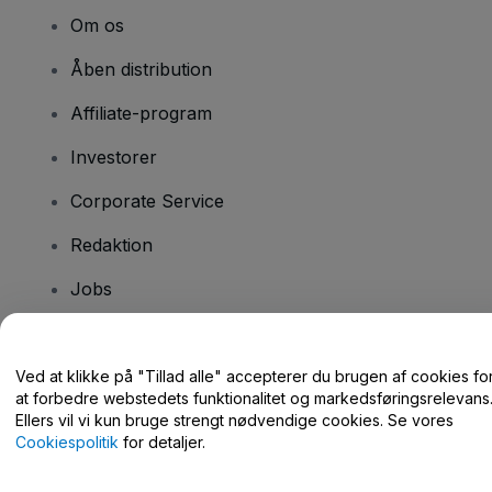
Om os
Åben distribution
Affiliate-program
Investorer
Corporate Service
Redaktion
Jobs
Har du spørgsmål?
Ved at klikke på "Tillad alle" accepterer du brugen af cookies fo
at forbedre webstedets funktionalitet og markedsføringsrelevans
Hjælpecenter / Kontakt os
Ellers vil vi kun bruge strengt nødvendige cookies. Se vores
Cookiespolitik
for detaljer.