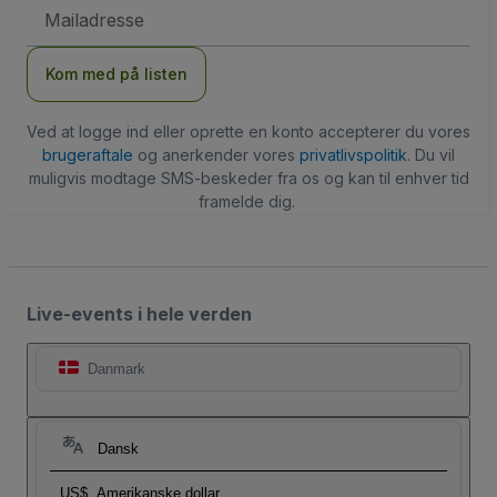
Email-
adresse
Kom med på listen
Ved at logge ind eller oprette en konto accepterer du vores
brugeraftale
og anerkender vores
privatlivspolitik
. Du vil
muligvis modtage SMS-beskeder fra os og kan til enhver tid
framelde dig.
Live-events i hele verden
Danmark
Dansk
US$
Amerikanske dollar