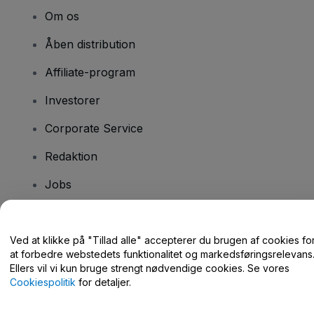
Om os
Åben distribution
Affiliate-program
Investorer
Corporate Service
Redaktion
Jobs
Har du spørgsmål?
Ved at klikke på "Tillad alle" accepterer du brugen af cookies fo
at forbedre webstedets funktionalitet og markedsføringsrelevans
Hjælpecenter / Kontakt os
Ellers vil vi kun bruge strengt nødvendige cookies. Se vores
Cookiespolitik
for detaljer.