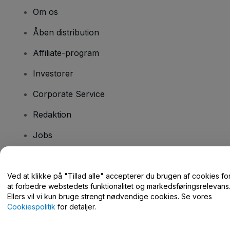
Om os
Åben distribution
Affiliate-program
Investorer
Corporate Service
Redaktion
Jobs
Har du spørgsmål?
Ved at klikke på "Tillad alle" accepterer du brugen af cookies fo
at forbedre webstedets funktionalitet og markedsføringsrelevans
Hjælpecenter / Kontakt os
Ellers vil vi kun bruge strengt nødvendige cookies. Se vores
Cookiespolitik
for detaljer.