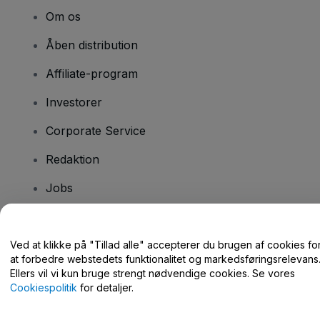
Om os
Åben distribution
Affiliate-program
Investorer
Corporate Service
Redaktion
Jobs
Har du spørgsmål?
Ved at klikke på "Tillad alle" accepterer du brugen af cookies fo
at forbedre webstedets funktionalitet og markedsføringsrelevans
Hjælpecenter / Kontakt os
Ellers vil vi kun bruge strengt nødvendige cookies. Se vores
Cookiespolitik
for detaljer.