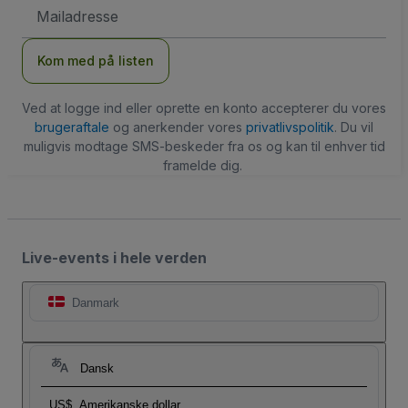
Email-
adresse
Kom med på listen
Ved at logge ind eller oprette en konto accepterer du vores
brugeraftale
og anerkender vores
privatlivspolitik
. Du vil
muligvis modtage SMS-beskeder fra os og kan til enhver tid
framelde dig.
Live-events i hele verden
Danmark
Dansk
US$
Amerikanske dollar