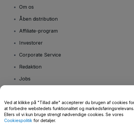
Om os
Åben distribution
Affiliate-program
Investorer
Corporate Service
Redaktion
Jobs
Har du spørgsmål?
Ved at klikke på "Tillad alle" accepterer du brugen af cookies fo
at forbedre webstedets funktionalitet og markedsføringsrelevans
Hjælpecenter / Kontakt os
Ellers vil vi kun bruge strengt nødvendige cookies. Se vores
Cookiespolitik
for detaljer.