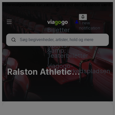
Videresalgsbilletter kan være dyrere end den pålydende værdi.
1 new
notification
Billetter
-
Koncert-,
Sports-
&amp;
Teaterbilletter
|
viagogo-
Ralston Athletic
billetmarkedspladsen
Complex - Complex