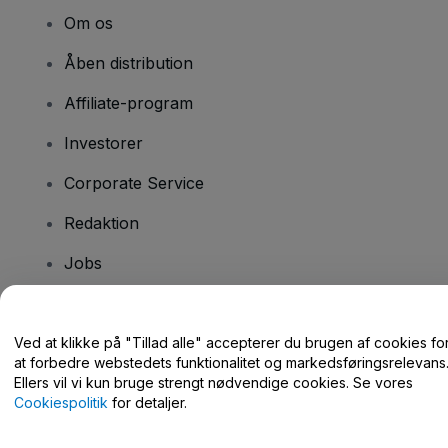
Om os
Åben distribution
Affiliate-program
Investorer
Corporate Service
Redaktion
Jobs
Har du spørgsmål?
Ved at klikke på "Tillad alle" accepterer du brugen af cookies fo
at forbedre webstedets funktionalitet og markedsføringsrelevans
Hjælpecenter / Kontakt os
Ellers vil vi kun bruge strengt nødvendige cookies. Se vores
Cookiespolitik
for detaljer.