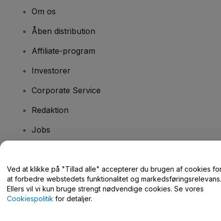
Om os
Åben distribution
Affiliate-program
Investorer
Corporate Service
Redaktion
Jobs
Har du spørgsmål?
Ved at klikke på "Tillad alle" accepterer du brugen af cookies fo
at forbedre webstedets funktionalitet og markedsføringsrelevans
Hjælpecenter / Kontakt os
Ellers vil vi kun bruge strengt nødvendige cookies. Se vores
Cookiespolitik
for detaljer.