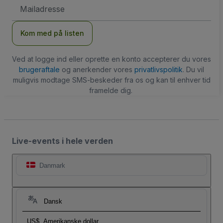
Email-
adresse
Kom med på listen
Ved at logge ind eller oprette en konto accepterer du vores
brugeraftale
og anerkender vores
privatlivspolitik
. Du vil
muligvis modtage SMS-beskeder fra os og kan til enhver tid
framelde dig.
Live-events i hele verden
Danmark
Dansk
US$
Amerikanske dollar