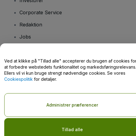
Investorer
Corporate Service
Redaktion
Jobs
Har du spørgsmål?
Ved at klikke på "Tillad alle" accepterer du brugen af cookies fo
at forbedre webstedets funktionalitet og markedsføringsrelevans
Hjælpecenter / Kontakt os
Ellers vil vi kun bruge strengt nødvendige cookies. Se vores
Cookiespolitik
for detaljer.
Administrer præferencer
Copyright © viagogo GmbH 2026
Virksomhedsdetaljer
Brug af denne hjemmeside udgør accept af
Vilkår og Betingelser
og
Privatlivspolitik
og
Cookiepolitik
og
Privatlivspolitik for mobil
Del ikke mine personlige oplysninger/dine privatlivsvalg.
Tillad alle