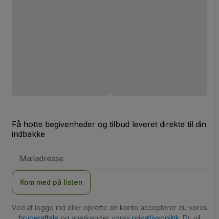
Få hotte begivenheder og tilbud leveret direkte til din
indbakke
Email-
adresse
Kom med på listen
Ved at logge ind eller oprette en konto accepterer du vores
brugeraftale
og anerkender vores
privatlivspolitik
. Du vil