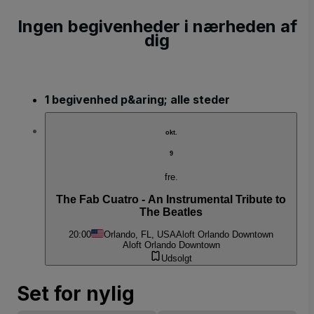
Ingen begivenheder i nærheden af
dig
1 begivenhed p&aring; alle steder
okt.
9
fre.
The Fab Cuatro - An Instrumental Tribute to
The Beatles
20:00
Orlando, FL, USA
Aloft Orlando Downtown
Aloft Orlando Downtown
Udsolgt
Set for nylig