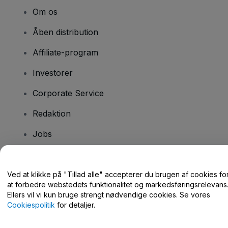
Om os
Åben distribution
Affiliate-program
Investorer
Corporate Service
Redaktion
Jobs
Har du spørgsmål?
Ved at klikke på "Tillad alle" accepterer du brugen af cookies fo
at forbedre webstedets funktionalitet og markedsføringsrelevans
Hjælpecenter / Kontakt os
Ellers vil vi kun bruge strengt nødvendige cookies. Se vores
Cookiespolitik
for detaljer.