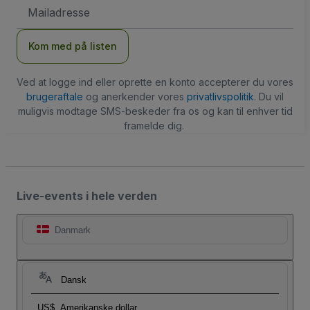
Email-
adresse
Kom med på listen
Ved at logge ind eller oprette en konto accepterer du vores
brugeraftale
og anerkender vores
privatlivspolitik
. Du vil
muligvis modtage SMS-beskeder fra os og kan til enhver tid
framelde dig.
Live-events i hele verden
Danmark
Dansk
US$
Amerikanske dollar