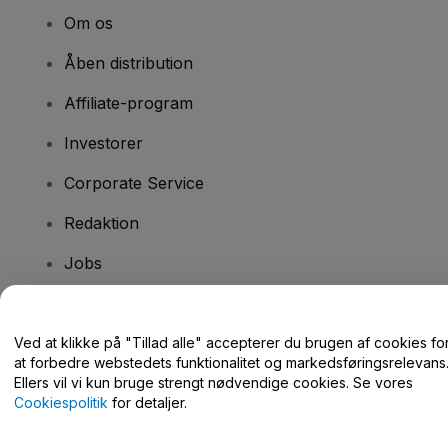
Om os
Åben distribution
Affiliate-program
Investorer
Corporate Service
Redaktion
Jobs
Har du spørgsmål?
Ved at klikke på "Tillad alle" accepterer du brugen af cookies fo
at forbedre webstedets funktionalitet og markedsføringsrelevans
Hjælpecenter / Kontakt os
Ellers vil vi kun bruge strengt nødvendige cookies. Se vores
Cookiespolitik
for detaljer.