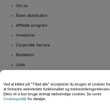
Om os
Åben distribution
Affiliate-program
Investorer
Corporate Service
Redaktion
Jobs
Har du spørgsmål?
Ved at klikke på "Tillad alle" accepterer du brugen af cookies fo
at forbedre webstedets funktionalitet og markedsføringsrelevans
Hjælpecenter / Kontakt os
Ellers vil vi kun bruge strengt nødvendige cookies. Se vores
Cookiespolitik
for detaljer.